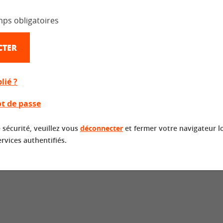
mps obligatoires
CTER
lié ?
t de passe
 sécurité, veuillez vous
déconnecter
et fermer votre navigateur l
ervices authentifiés.