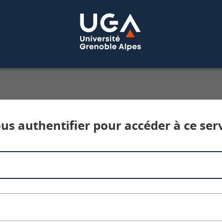
Service d'authentification aux services num
us authentifier pour accéder à ce ser