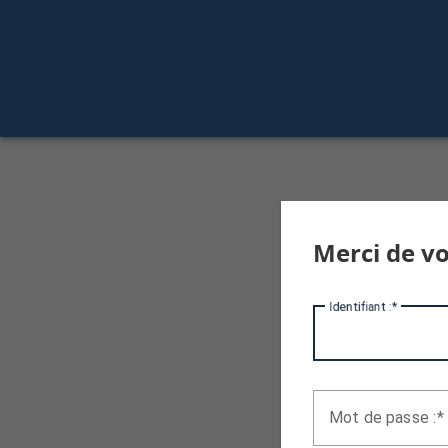
Merci de vo
I
dentifiant :
M
ot de passe :