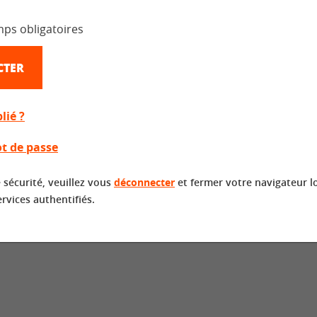
mps obligatoires
CTER
lié ?
t de passe
 sécurité, veuillez vous
déconnecter
et fermer votre navigateur l
ervices authentifiés.