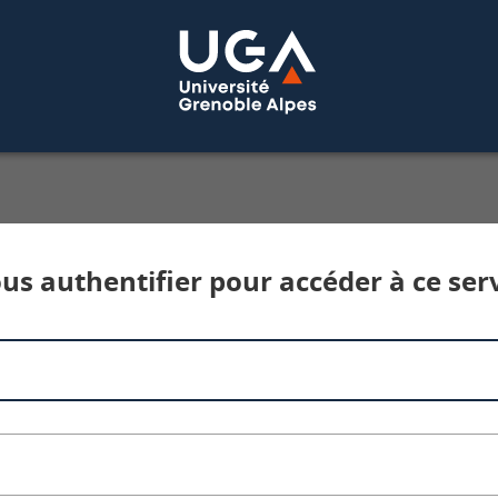
Service d'authentification aux services num
us authentifier pour accéder à ce ser