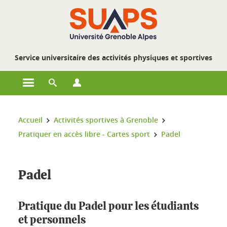
Gestion des cookies
Service universitaire des activités physiques et sportives
Ouvrir le menu principal
Ouvrir le moteur de recherche
Ouvrir le menu Profils
Vous êtes ici :
Accueil
Activités sportives à Grenoble
Pratiquer en accès libre - Cartes sport
Padel
Padel
Pratique du Padel pour les étudiants
et personnels