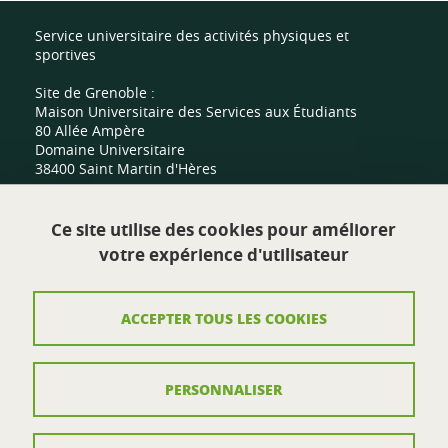
Service universitaire des activités physiques et
sportives
Site de Grenoble :
Maison Universitaire des Services aux Étudiants
80 Allée Ampère
Domaine Universitaire
38400 Saint Martin d'Hères
Site de Valence :
Ce site utilise des cookies pour améliorer
Centre sportif universitaire
votre expérience d'utilisateur
Route de Malissard
26000 Valence
ACCEPTER TOUS LES COOKIES
Contact
PERSONNALISER
Plan du site
Mentions légales