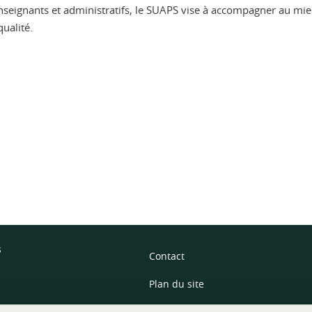
eignants et administratifs, le SUAPS vise à accompagner au mieux
ualité.
ook
inkedIn
s
Contact
Plan du site
Mentions légales