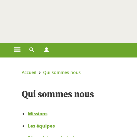
Gestion des cookies
Ouvrir le menu principal
Ouvrir le moteur de recherche
Ouvrir le menu Profils
Vous êtes ici :
Accueil
Qui sommes nous
Qui sommes nous
Missions
Les équipes