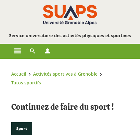
Gestion des cookies
Service universitaire des activités physiques et sportives
Ouvrir le menu principal
Ouvrir le moteur de recherche
Ouvrir le menu Profils
Vous êtes ici :
Accueil
Activités sportives à Grenoble
Tutos sportifs
Continuez de faire du sport !
Sport