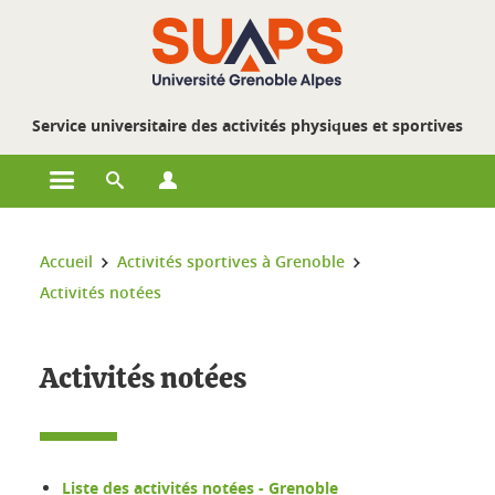
Gestion des cookies
Service universitaire des activités physiques et sportives
Ouvrir le menu principal
Ouvrir le moteur de recherche
Ouvrir le menu Profils
Vous êtes ici :
Accueil
Activités sportives à Grenoble
Activités notées
Activités notées
Liste des activités notées - Grenoble