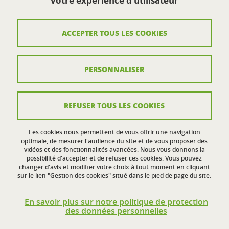
votre expérience d'utilisateur
Route de Malissard
26000 Valence
ACCEPTER TOUS LES COOKIES
Contact
PERSONNALISER
Plan du site
Mentions légales
REFUSER TOUS LES COOKIES
Crédits
Données personnelles
Les cookies nous permettent de vous offrir une navigation
optimale, de mesurer l'audience du site et de vous proposer des
vidéos et des fonctionnalités avancées. Nous vous donnons la
Politique des cookies
possibilité d'accepter et de refuser ces cookies. Vous pouvez
changer d'avis et modifier votre choix à tout moment en cliquant
Gestion des cookies
sur le lien "Gestion des cookies" situé dans le pied de page du site.
Accessibilité : non conforme
En savoir plus sur notre politique de protection
des données personnelles