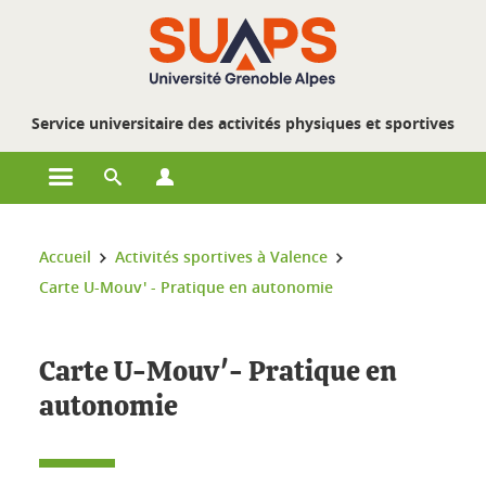
Gestion des cookies
Service universitaire des activités physiques et sportives
Ouvrir le menu principal
Ouvrir le moteur de recherche
Ouvrir le menu Profils
Vous êtes ici :
Accueil
Activités sportives à Valence
Carte U-Mouv' - Pratique en autonomie
Carte U-Mouv'- Pratique en
autonomie