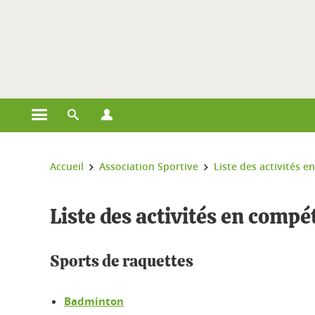
Gestion des cookies
Ouvrir le menu principal
Ouvrir le moteur de recherche
Ouvrir le menu Profils
Vous êtes ici :
Accueil
Association Sportive
Liste des activités e
Liste des activités en compé
Sports de raquettes
Badminton