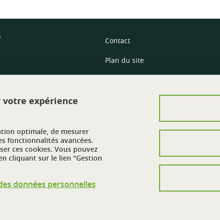
s
Contact
Plan du site
Mentions légales
r votre expérience
Crédits
Données personnelles
ation optimale, de mesurer
Politique des cookies
es fonctionnalités avancées.
user ces cookies. Vous pouvez
n cliquant sur le lien "Gestion
Gestion des cookies
Accessibilité : non conforme
n des données personnelles