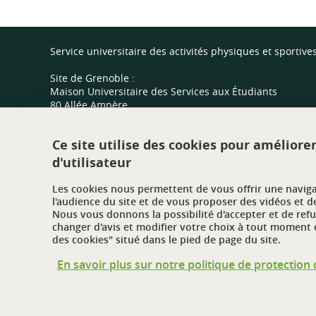
Service universitaire des activités physiques et sportive
Site de Grenoble :
Maison Universitaire des Services aux Étudiants
80 Allée Ampère
Domaine Universitaire
38400 Saint Martin d'Hères
Ce site utilise des cookies pour améliore
d'utilisateur
Site de Valence :
Centre sportif universitaire
Les cookies nous permettent de vous offrir une navig
Route de Malissard
l'audience du site et de vous proposer des vidéos et d
26000 Valence
Nous vous donnons la possibilité d'accepter et de ref
changer d'avis et modifier votre choix à tout moment e
des cookies" situé dans le pied de page du site.
En savoir plus sur notre politique de protectio