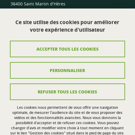
38400 Saint Martin d'Hères
Site de Valence :
Ce site utilise des cookies pour améliorer
Centre sportif universitaire
votre expérience d'utilisateur
Route de Malissard
26000 Valence
ACCEPTER TOUS LES COOKIES
Contact
PERSONNALISER
Plan du site
Mentions légales
REFUSER TOUS LES COOKIES
Crédits
Données personnelles
Les cookies nous permettent de vous offrir une navigation
optimale, de mesurer l'audience du site et de vous proposer des
vidéos et des fonctionnalités avancées. Nous vous donnons la
Politique des cookies
possibilité d'accepter et de refuser ces cookies. Vous pouvez
changer d'avis et modifier votre choix à tout moment en cliquant
Gestion des cookies
sur le lien "Gestion des cookies" situé dans le pied de page du site.