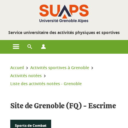
Gestion des cookies
Service universitaire des activités physiques et sportives
Ouvrir le menu principal
Ouvrir le moteur de recherche
Ouvrir le menu Profils
Vous êtes ici :
Accueil
Activités sportives à Grenoble
Activités notées
Liste des activités notées - Grenoble
Site de Grenoble (FQ) - Escrime
Sports de Combat