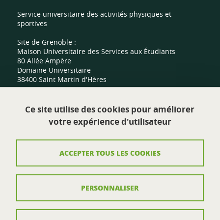
Service universitaire des activités physiques et
sportives
Site de Grenoble :
Maison Universitaire des Services aux Étudiants
80 Allée Ampère
Domaine Universitaire
38400 Saint Martin d'Hères
Site de Valence :
Ce site utilise des cookies pour améliorer
Centre sportif universitaire
votre expérience d'utilisateur
Route de Malissard
26000 Valence
ACCEPTER TOUS LES COOKIES
Contact
PERSONNALISER
Plan du site
Mentions légales