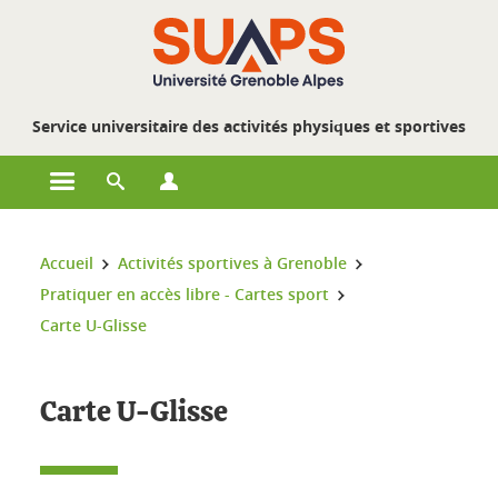
Gestion des cookies
Service universitaire des activités physiques et sportives
Ouvrir le menu principal
Ouvrir le moteur de recherche
Ouvrir le menu Profils
Vous êtes ici :
Accueil
Activités sportives à Grenoble
Pratiquer en accès libre - Cartes sport
Carte U-Glisse
Carte U-Glisse