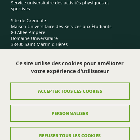
Service universitaire des activités physiques et
sportives
Site de Grenoble :
Maison Universitaire des Services aux Étudiants
80 Allée Ampère
Domaine Universitaire
38400 Saint Martin d'Hères
Site de Valence :
Ce site utilise des cookies pour améliorer
Centre sportif universitaire
votre expérience d'utilisateur
Route de Malissard
26000 Valence
ACCEPTER TOUS LES COOKIES
Contact
PERSONNALISER
Plan du site
Mentions légales
REFUSER TOUS LES COOKIES
Crédits