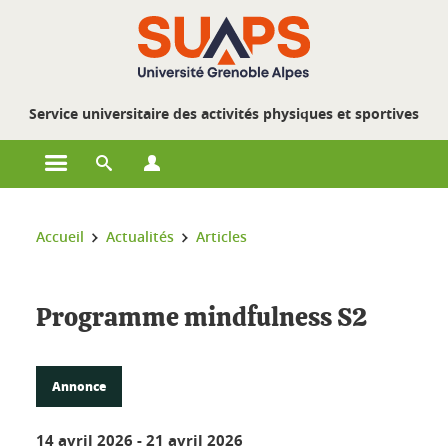
Gestion des cookies
Service universitaire des activités physiques et sportives
Ouvrir le menu principal
Ouvrir le moteur de recherche
Ouvrir le menu Profils
Vous êtes ici :
Accueil
Actualités
Articles
Programme mindfulness S2
Annonce
14 avril 2026
-
21 avril 2026