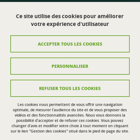
Site de Valence :
Ce site utilise des cookies pour améliorer
Centre sportif universitaire
votre expérience d'utilisateur
Route de Malissard
26000 Valence
ACCEPTER TOUS LES COOKIES
Contact
PERSONNALISER
Plan du site
Mentions légales
REFUSER TOUS LES COOKIES
Crédits
Données personnelles
Les cookies nous permettent de vous offrir une navigation
optimale, de mesurer l'audience du site et de vous proposer des
vidéos et des fonctionnalités avancées. Nous vous donnons la
Politique des cookies
possibilité d'accepter et de refuser ces cookies. Vous pouvez
changer d'avis et modifier votre choix à tout moment en cliquant
Gestion des cookies
sur le lien "Gestion des cookies" situé dans le pied de page du site.