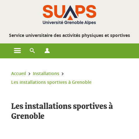
Gestion des cookies
Service universitaire des activités physiques et sportives
Ouvrir le menu principal
Ouvrir le moteur de recherche
Ouvrir le menu Profils
Vous êtes ici :
Accueil
Installations
Les installations sportives à Grenoble
Les installations sportives à
Grenoble