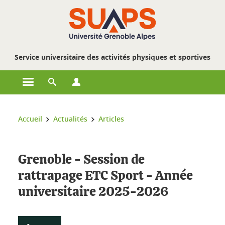
Gestion des cookies
Service universitaire des activités physiques et sportives
Ouvrir le menu principal
Ouvrir le moteur de recherche
Ouvrir le menu Profils
Vous êtes ici :
Accueil
Actualités
Articles
Grenoble - Session de
rattrapage ETC Sport - Année
universitaire 2025-2026