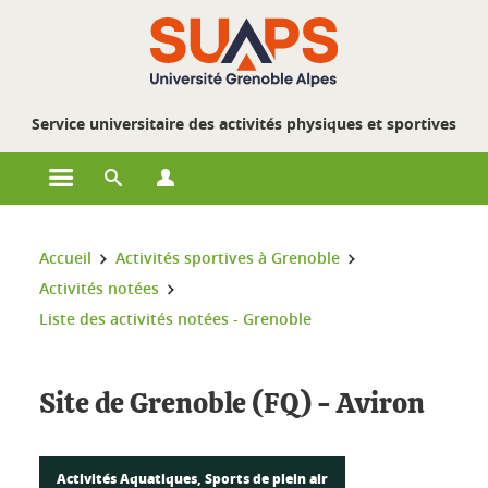
Gestion des cookies
Service universitaire des activités physiques et sportives
Ouvrir le menu principal
Ouvrir le moteur de recherche
Ouvrir le menu Profils
Vous êtes ici :
Accueil
Activités sportives à Grenoble
Activités notées
Liste des activités notées - Grenoble
Site de Grenoble (FQ) - Aviron
Activités Aquatiques, Sports de plein air