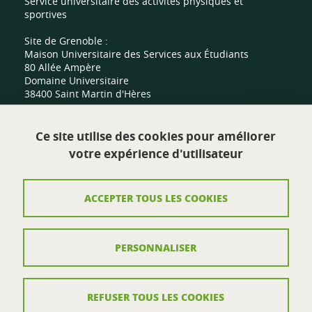
Service universitaire des activités physiques et
sportives
Site de Grenoble :
Maison Universitaire des Services aux Étudiants
80 Allée Ampère
Domaine Universitaire
38400 Saint Martin d'Hères
Site de Valence :
Ce site utilise des cookies pour améliorer
Centre sportif universitaire
votre expérience d'utilisateur
Route de Malissard
26000 Valence
ACCEPTER TOUS LES COOKIES
Contact
PERSONNALISER
Plan du site
Mentions légales
REFUSER TOUS LES COOKIES
Crédits