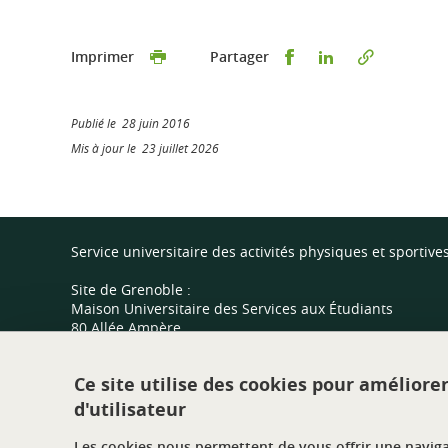
Partager sur Faceb
Partager sur L
Imprimer
Partager
Publié le 28 juin 2016
Mis à jour le 23 juillet 2026
Service universitaire des activités physiques et sportive
Site de Grenoble :
Maison Universitaire des Services aux Étudiants
80 Allée Ampère
Domaine Universitaire
38400 Saint Martin d'Hères
Ce site utilise des cookies pour améliore
d'utilisateur
Site de Valence :
Centre sportif universitaire
Les cookies nous permettent de vous offrir une navig