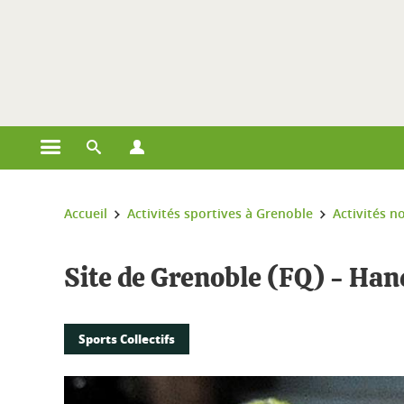
Gestion des cookies
Ouvrir le menu principal
Ouvrir le moteur de recherche
Ouvrir le menu Profils
Vous êtes ici :
Accueil
Activités sportives à Grenoble
Activités n
Site de Grenoble (FQ) - Ha
Sports Collectifs