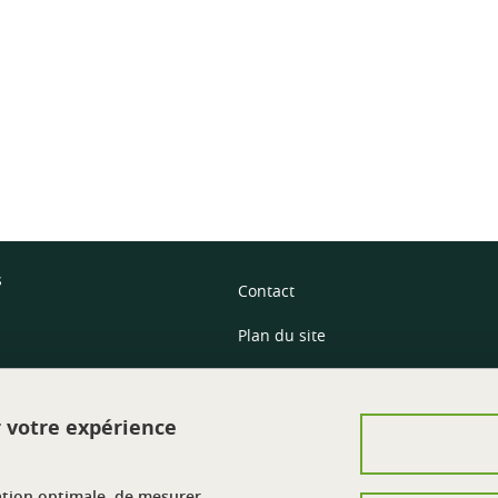
ook
inkedIn
s
Contact
Plan du site
Mentions légales
Crédits
r votre expérience
Données personnelles
ation optimale, de mesurer