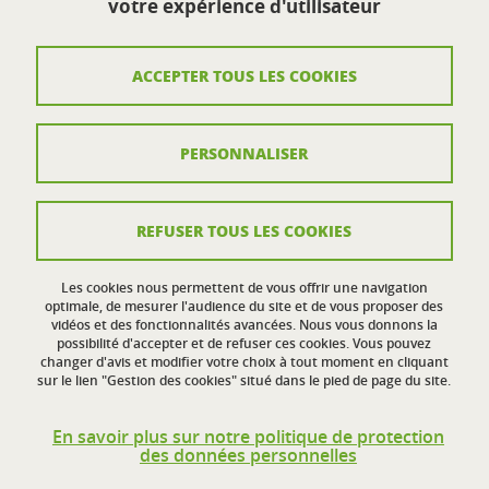
votre expérience d'utilisateur
Route de Malissard
26000 Valence
ACCEPTER TOUS LES COOKIES
Contact
PERSONNALISER
Plan du site
Mentions légales
REFUSER TOUS LES COOKIES
Crédits
Données personnelles
Les cookies nous permettent de vous offrir une navigation
optimale, de mesurer l'audience du site et de vous proposer des
vidéos et des fonctionnalités avancées. Nous vous donnons la
Politique des cookies
possibilité d'accepter et de refuser ces cookies. Vous pouvez
changer d'avis et modifier votre choix à tout moment en cliquant
Gestion des cookies
sur le lien "Gestion des cookies" situé dans le pied de page du site.
Accessibilité : non conforme
En savoir plus sur notre politique de protection
des données personnelles