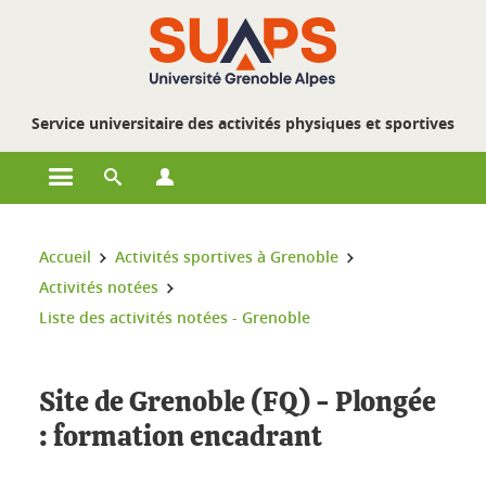
Gestion des cookies
Service universitaire des activités physiques et sportives
Ouvrir le menu principal
Ouvrir le moteur de recherche
Ouvrir le menu Profils
Vous êtes ici :
Accueil
Activités sportives à Grenoble
Activités notées
Liste des activités notées - Grenoble
Site de Grenoble (FQ) - Plongée
: formation encadrant