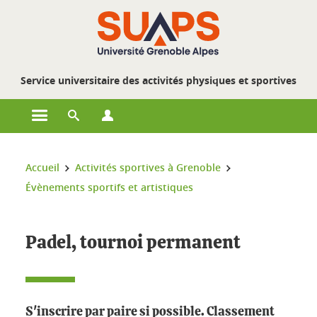
Gestion des cookies
Service universitaire des activités physiques et sportives
Ouvrir le menu principal
Ouvrir le moteur de recherche
Ouvrir le menu Profils
Vous êtes ici :
Accueil
Activités sportives à Grenoble
Évènements sportifs et artistiques
Padel, tournoi permanent
S'inscrire par paire si possible. Classement