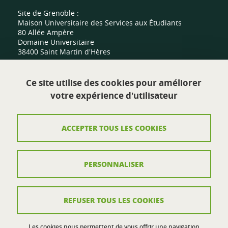
Site de Grenoble :
Maison Universitaire des Services aux Étudiants
80 Allée Ampère
Domaine Universitaire
38400 Saint Martin d'Hères
Site de Valence :
Ce site utilise des cookies pour améliorer
Centre sportif universitaire
votre expérience d'utilisateur
Route de Malissard
26000 Valence
ACCEPTER TOUS LES COOKIES
Contact
PERSONNALISER
Plan du site
Mentions légales
REFUSER TOUS LES COOKIES
Crédits
Données personnelles
Les cookies nous permettent de vous offrir une navigation