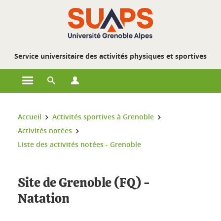
Gestion des cookies
Service universitaire des activités physiques et sportives
Ouvrir le menu principal
Ouvrir le moteur de recherche
Ouvrir le menu Profils
Vous êtes ici :
Accueil
Activités sportives à Grenoble
Activités notées
Liste des activités notées - Grenoble
Site de Grenoble (FQ) -
Natation